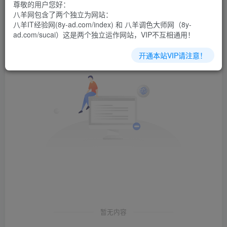
尊敬的用户您好：
发布
排序
0
八羊网包含了两个独立为网站：
八羊IT经验网(8y-ad.com/index) 和 八羊调色大师网（8y-
ad.com/sucai）这是两个独立运作网站，VIP不互相通用！
开通本站VIP请注意！
暂无内容