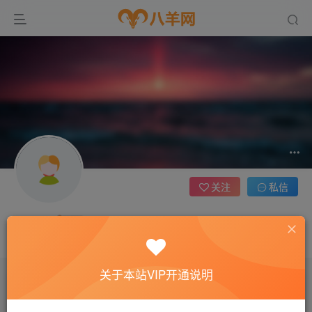
关注
私信
moon
八羊数字营销，大家都找他...
关于本站VIP开通说明
文章
0
收藏
0
评论
1
版块
0
帖子
0
粉丝
0