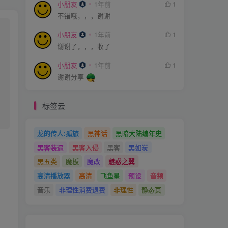
小朋友
1年前
1
不错哦，，，谢谢
小朋友
1年前
1
谢谢了，，，收了
小朋友
1年前
1
谢谢分享
标签云
龙的传人:孤旅
黑神话
黑暗大陆编年史
黑客装逼
黑客入侵
黑客
黑如炭
黑五类
魔板
魔改
魅惑之翼
高清播放器
高清
飞鱼星
预设
音频
音乐
非理性消费退费
非理性
静态页