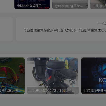
全球90个有效种子磁力资源链接搜索下载网站网址集合汇总（2023持续更新）
systemsetting 系统在此应用程序中检测到基于堆栈的缓冲区溢出BUG修复工具下载 彻底解决
下一
毕业图像采集在线远程代理代办服务 毕业照片采集
腾讯游戏退费《消费情况说明书》怎么写 模板下载 腾讯未成年退款消费情况说明书
深远电动车009 A8L T90哪个好？送外卖跑同城买什么电动车实力排行榜推荐！