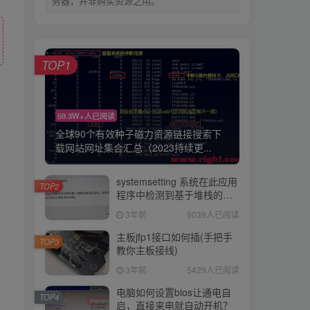
务器，并非购买资源之用。
TOP1
59.3W+人已阅读
全球90个有效种子磁力资源链接搜索下
载网站网址集合汇总（2023持续更...
systemsetting 系统在此应用
TOP2
程序中检测到基于堆栈的缓
冲区溢出BUG修复工具下载
3年前
9039人已阅读
彻底解决
主板jfp1接口如何插(手把手
TOP3
教你主板接线)
3年前
5429人已阅读
电脑如何设置bios让通电自
TOP4
启，直接来电就自动开机？