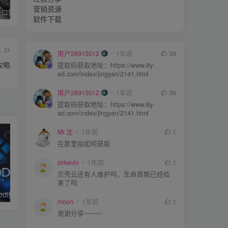
营销资源
主板jfp1接口如何插(手把手教你主板接线)
电脑如何设置bios让通电自启，直接来电就自动开机？
显卡测试软件mats系统操作命令大全
软件下载
篇
用户28913012
1年前
39
成功攻略
提取码获取地址：https://www.8y-
ad.com/index/jingyan/2141.html
用户28913012
1年前
36
提取码获取地址：https://www.8y-
ad.com/index/jingyan/2141.html
Mr.沈
1年前
1
在那里拍如何获取
sirkevin
1年前
1
贝壳云还有人维护吗，生命周期已经结
束了吗
彻底解决安装kodi打开提示”waiting for external storage”卡死问题 2023魔改KODI 大全集合下载
如shorte.st或者gestyy国外短网址网站总0X49013没内容显示怎么办？
moon
1年前
1
谢谢分享~~~~~