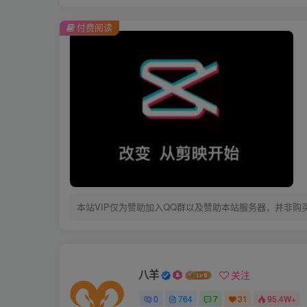
付费阅读
本站VIP仅为赞助加入QQ群以及赞助本站服务器，并非购
八羊
关注
0
764
7
31
95.4W+