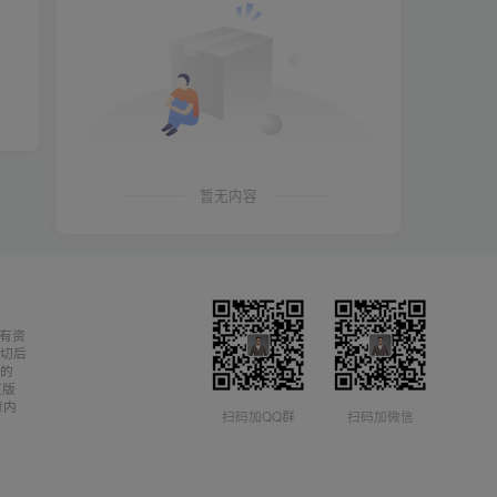
暂无内容
有资
切后
的
正版
章内
扫码加QQ群
扫码加微信