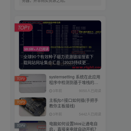
务器，并非购买资源之用。
TOP1
59.5W+人已阅读
全球90个有效种子磁力资源链接搜索下
载网站网址集合汇总（2023持续更...
systemsetting 系统在此应用
TOP2
程序中检测到基于堆栈的缓
冲区溢出BUG修复工具下载
3年前
9050人已阅读
彻底解决
主板jfp1接口如何插(手把手
TOP3
教你主板接线)
3年前
5442人已阅读
电脑如何设置bios让通电自
TOP4
启，直接来电就自动开机？