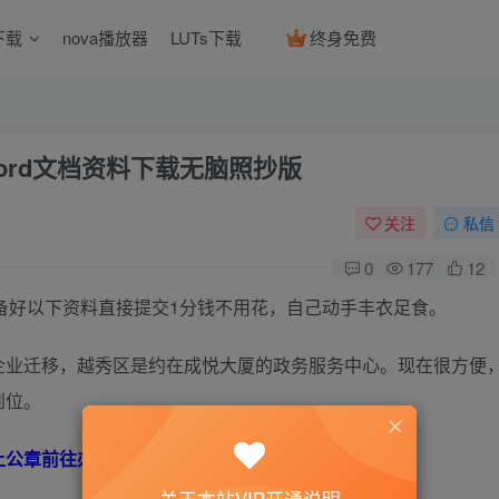
下载
nova播放器
LUTs下载
终身免费
ord文档资料下载无脑照抄版
关注
私信
0
177
12
备好以下资料直接提交1分钱不用花，自己动手丰衣足食。
企业迁移，越秀区是约在成悦大厦的政务服务中心。现在很方便
到位。
上公章前往办理。