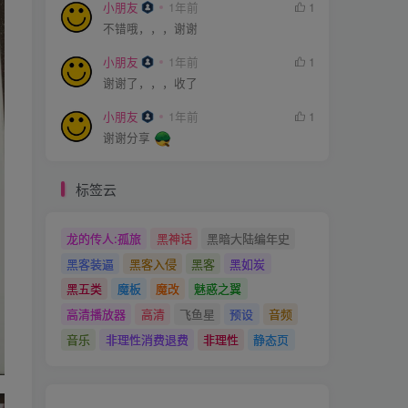
小朋友
1年前
1
不错哦，，，谢谢
小朋友
1年前
1
谢谢了，，，收了
小朋友
1年前
1
谢谢分享
标签云
龙的传人:孤旅
黑神话
黑暗大陆编年史
黑客装逼
黑客入侵
黑客
黑如炭
黑五类
魔板
魔改
魅惑之翼
高清播放器
高清
飞鱼星
预设
音频
音乐
非理性消费退费
非理性
静态页