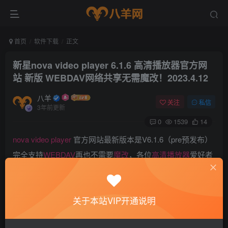
首页
软件下载
正文
新星nova video player 6.1.6 高清播放器官方网
站 新版 WEBDAV网络共享无需魔改！2023.4.12
八羊
关注
私信
3年前更新
0
1539
14
nova video player
官方网站最新版本是V6.1.6（pre预发布）
完全支持
WEBDAV
再也不需要
魔改
，各位
高清播放器
爱好者
小伙伴们，这次无需
魔改
了，直接官方原生支持了。相信官
方版本后续会在这方面大力发力，毕竟用户群体在那放着。
关于本站VIP开通说明
不过此次是预先发布，跟测试版差不多，这个还会存在一些
BUG和问题，希望大家慎重考虑要不要用。