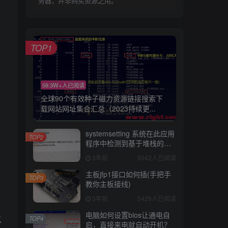
务器，并非购买资源之用。
TOP1
59.3W+人已阅读
全球90个有效种子磁力资源链接搜索下
载网站网址集合汇总（2023持续更...
systemsetting 系统在此应用
TOP2
程序中检测到基于堆栈的缓
冲区溢出BUG修复工具下载
3年前
9042人已阅读
彻底解决
主板jfp1接口如何插(手把手
TOP3
教你主板接线)
3年前
5429人已阅读
电脑如何设置bios让通电自
以
TOP4
启，直接来电就自动开机？