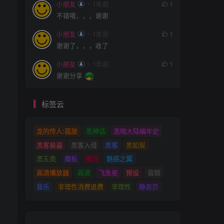
小朋友
1年前
1
不错哦，，，谢谢
小朋友
1年前
1
谢谢了，，，收了
小朋友
1年前
1
谢谢分享
标签云
龙的传人:孤旅
黑神话
黑暗大陆编年史
黑客装逼
黑客入侵
黑客
黑如炭
黑五类
魔板
魔改
魅惑之翼
高清播放器
高清
飞鱼星
预设
音频
音乐
非理性消费退费
非理性
静态页