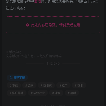
该案例是静态html
落地
页，如果您需要购买，请点击下方按
钮进行购买：
此处内容已隐藏，请付费后查看
©
版权声明
文章版权归作者所有，未经允许请勿转载。
THE END
源码下载
# 下载
# 源码
# 落地页
# 推广
# 落地
# 推广落地
# 装修行业
# 建筑
# 建材