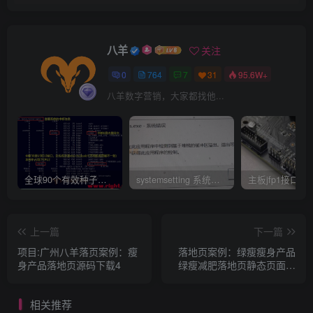
八羊
关注
0
764
7
31
95.6W+
八羊数字营销，大家都找他...
全球90个有效种子磁力资源链接搜索下载网站网址集合汇总（2023持续更新）
systemsetting 系统在此应用程序中检测到基于堆栈的缓冲区溢出BUG修复工具下载 彻底解决
上一篇
下一篇
项目:广州八羊落页案例：瘦
落地页案例：绿瘦瘦身产品
身产品落地页源码下载4
绿瘦减肥落地页静态页面下
载
相关推荐