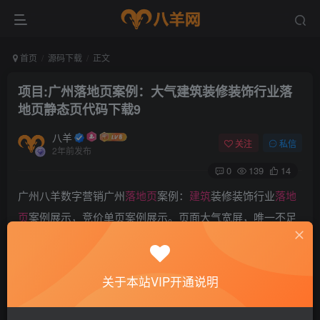
首页
源码下载
正文
项目:广州落地页案例：大气建筑装修装饰行业落
地页静态页代码下载9
八羊
关注
私信
2年前发布
0
139
14
广州八羊数字营销广州
落地页
案例：
建筑
装修装饰行业
落地
页
案例展示，竞价单页案例展示。页面大气宽屏，唯一不足
就是没有做成自适应，所以手机部分不太适应。
关于本站VIP开通说明