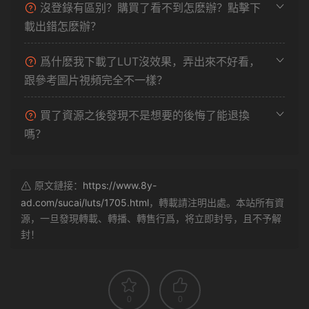
沒登錄有區别？購買了看不到怎麽辦？點擊下
載出錯怎麽辦？
爲什麽我下載了LUT沒效果，弄出來不好看，
跟參考圖片視頻完全不一樣？
買了資源之後發現不是想要的後悔了能退換
嗎？
原文鏈接：
https://www.8y-
ad.com/sucai/luts/1705.html
，轉載請注明出處。本站所有資
源，一旦發現轉載、轉播、轉售行爲，将立即封号，且不予解
封！
0
0