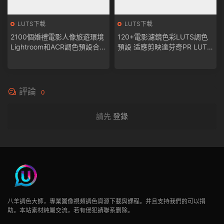
LUTS下載
LUTS下載
2100個婚禮電影人像旅遊環境
120+電影濾鏡色彩LUTS調色
Lightroom和ACR調色預設合集
預設 适應剪映達芬奇PR LUT
for camera RAW/for Mobile/L
下載
r Lightroom
評論
0
請先
登錄
八羊調色大師，專業圖像視頻調色資源下載與課程。并且支持我們的可以捐
助。本站素材純屬交流，若有侵犯請聯系删除。