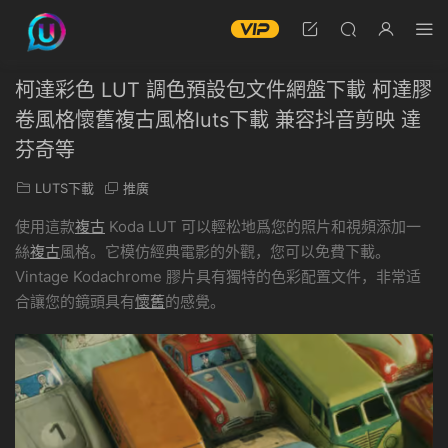
柯達彩色 LUT 調色預設包文件網盤下載 柯達膠
卷風格懷舊複古風格luts下載 兼容抖音剪映 達
芬奇等
LUTS下載
推廣
使用這款
複古
Koda LUT 可以輕松地爲您的照片和視頻添加一
絲
複古
風格。
它模仿經典電影的外觀，您可以免費下載。
Vintage Kodachrome 膠片具有獨特的色彩配置文件，非常适
合讓您的鏡頭具有
懷舊
的感覺。