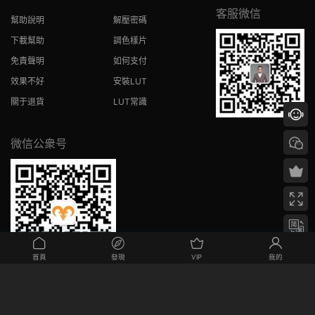
客服微信
幫助說明
解壓密碼
下載幫助
調色樣片
免責聲明
如何支付
效果不好
安裝LUT
關于退貨
LUT常識
微信公衆号
首頁
發現
VIP
我的
CPPYRIGHT@8Y-AD.COM 八羊調色師 版權所有，違規傳播必究！
粵ICP備
17026386号