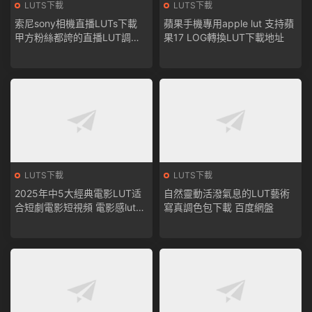
LUTS下載
LUTS下載
索尼sony相機直播LUTs下載
蘋果手機專用apple lut 支持蘋
甲方粉絲都誇的直播LUT調色
果17 LOG轉換LUT下載地址
包 僅适用索尼相機下載
LUTS下載
LUTS下載
2025年中5大經典電影LUT适
自然靈動活潑氣息的LUT藝術
合短劇電影短視頻 電影感luts
寫真調色包下載 百度網盤
調色預設包下載百度網盤