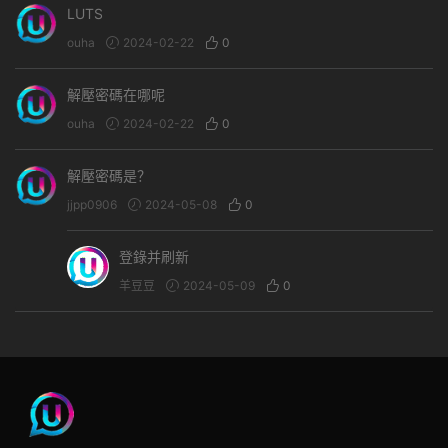
LUTS
ouha
2024-02-22
0
解壓密碼在哪呢
ouha
2024-02-22
0
解壓密碼是？
jjpp0906
2024-05-08
0
登錄并刷新
羊豆豆
2024-05-09
0