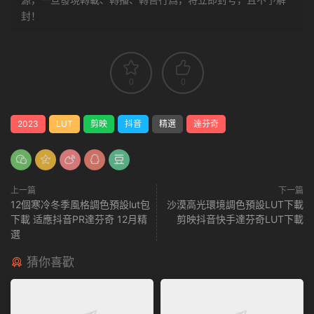
封！
0
0
2023
LUT
剪映
抖音
精選
達芬奇
上一篇
下一篇
12個寒冷冬季風格調色預設lut包
沙漠高光環境調色預設LUT下載
下載 适應抖音PR達芬奇 12月精
剪映抖音快手達芬奇LUT下載
選
猜你喜歡