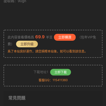
提取碼：90gn
69.9
此内容查看價格爲
羊豆
立即購買
（包年VIP免
費）
立即升級
爲了本站良好運作，請您捐贈本站後，就可以看到該信息。
下載地址1
立即下載
客服QQ：115411360
常見問題