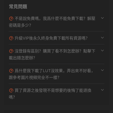
常見問題
不是說免費嗎，我爲什麽不能免費下載？解壓
密碼是多少？
升級VIP後永久終身免費下載所有資源嗎？
沒登錄有區别？購買了看不到怎麽辦？點擊下
載出錯怎麽辦？
爲什麽我下載了LUT沒效果，弄出來不好看，
跟參考圖片視頻完全不一樣？
買了資源之後發現不是想要的後悔了能退換
嗎？