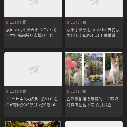
LUTS下載
LUTS下載
索尼sony相機直播LUTs下載
蘋果手機專用apple lut 支持蘋
甲方粉絲都誇的直播LUT調色
果17 LOG轉換LUT下載地址
包 僅适用索尼相機下載
LUTS下載
LUTS下載
2025年中5大經典電影LUT适
自然靈動活潑氣息的LUT藝術
合短劇電影短視頻 電影感luts
寫真調色包下載 百度網盤
調色預設包下載百度網盤