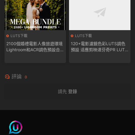
LUTS下載
LUTS下載
2100個婚禮電影人像旅遊環境
120+電影濾鏡色彩LUTS調色
Lightroom和ACR調色預設合集
預設 适應剪映達芬奇PR LUT
for camera RAW/for Mobile/L
下載
r Lightroom
評論
0
請先
登錄