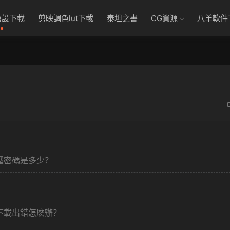
預設下載
剪映調色lut下載
泰坦之書
CG資源
八羊軟件
壓密碼是多少？
下載出錯怎麽辦？