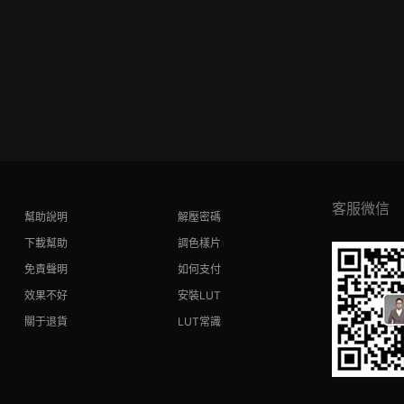
客服微信
幫助說明
解壓密碼
下載幫助
調色樣片
免責聲明
如何支付
效果不好
安裝LUT
關于退貨
LUT常識