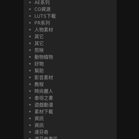
AE系列
CG資源
LUTS下載
PR系列
人物素材
其它
其它
剪映
動物植物
好物
幫助
影音素材
教程
時尚麗人
泰坦之書
遊戲動漫
素材下載
資訊
資訊
達芬奇
達芬奇專區