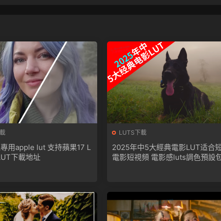
下載
LUTS下載
apple lut 支持蘋果17 L
2025年中5大經典電影LUT适合
LUT下載地址
電影短視頻 電影感luts調色預設
載百度網盤