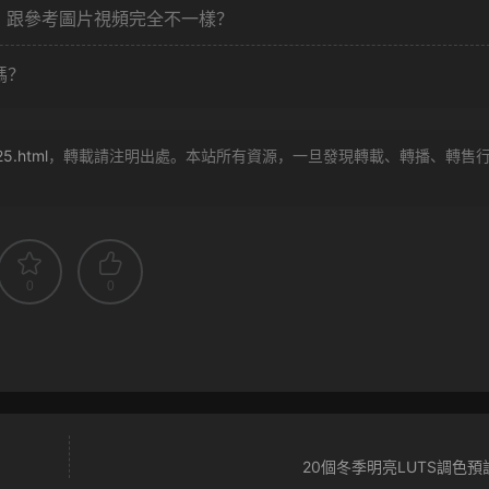
，跟參考圖片視頻完全不一樣？
嗎？
25.html
，轉載請注明出處。本站所有資源，一旦發現轉載、轉播、轉售
0
0
20個冬季明亮LUTS調色預