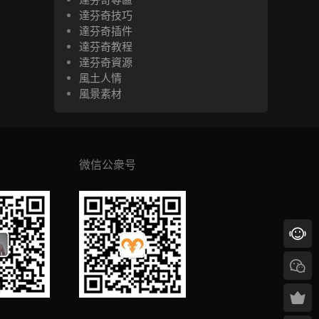
達芬奇技巧
達芬奇插件
達芬奇教程
達芬奇資源
風土人情
風景素材
微信公衆号