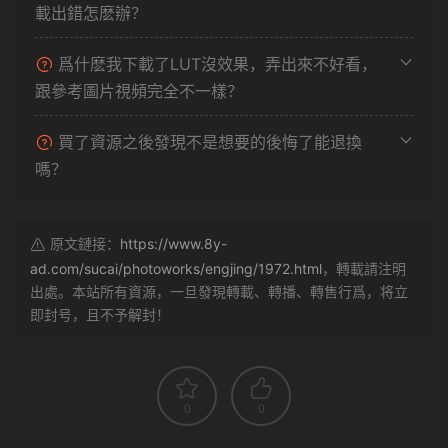
載出錯怎麽辦？
爲什麽我下載了LUT沒效果，弄出來不好看，
跟參考圖片視頻完全不一樣？
買了資源之後發現不是想要的後悔了能退換
嗎？
原文鏈接：
https://www.8y-
ad.com/sucai/photoworks/engjing/1972.html
，轉載請注明
出處。本站所有資源，一旦發現轉載、轉播、轉售行爲，将立
即封号，且不予解封！
0
0