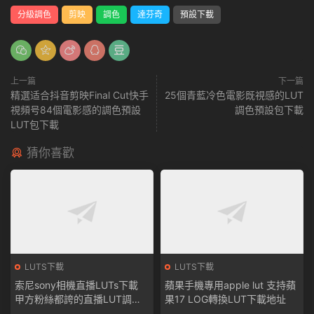
分級調色
剪映
調色
達芬奇
預設下載
上一篇
下一篇
精選适合抖音剪映Final Cut快手
25個青藍冷色電影既視感的LUT
視頻号84個電影感的調色預設
調色預設包下載
LUT包下載
猜你喜歡
LUTS下載
LUTS下載
索尼sony相機直播LUTs下載
蘋果手機專用apple lut 支持蘋
甲方粉絲都誇的直播LUT調色
果17 LOG轉換LUT下載地址
包 僅适用索尼相機下載