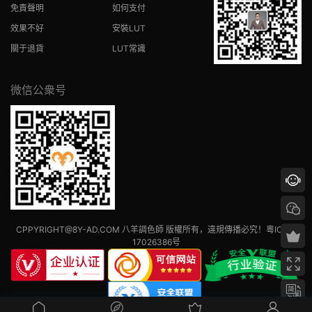
免責聲明
如何支付
效果不好
安裝LUT
關于退貨
LUT常識
微信公衆号
CPPYRIGHT@8Y-AD.COM 八羊調色師 版權所有，違規傳播必究！
粵ICP備
17026386号