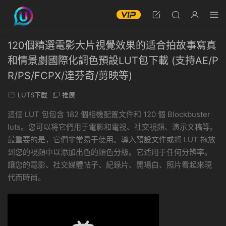
120個精選電影大片視覺效果的适合拍故事寫真
和情景劇國際化調色預設LUT包下載 (支持AE/P
R/PS/FCPX/達芬奇/剪映等)
LUTS下載
推廣
這個 LUT 包包含 182 個相機配置文件和 120 個 Blockbuster
luts。您可以将它們用于電影和電視、社交視頻、演示文稿等。
最重要的是，它們非常易于使用。導入預設文件或将 LUT 拖放
到您的視頻中以添加出色的顔色分級。它适用于任何分辨率。
讓您的電影、社交媒體帖子、紀錄片、開場白、照片看起來現
代而時尚。