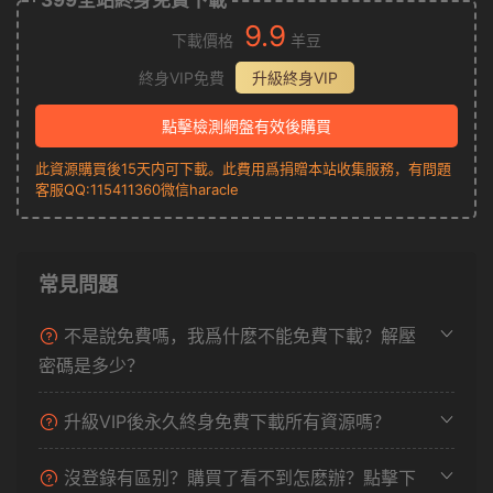
399全站終身免費下載
9.9
下載價格
羊豆
終身VIP免費
升級終身VIP
點擊檢測網盤有效後購買
此資源購買後15天内可下載。此費用爲捐贈本站收集服務，有問題
客服QQ:115411360微信haracle
常見問題
不是說免費嗎，我爲什麽不能免費下載？解壓
密碼是多少？
升級VIP後永久終身免費下載所有資源嗎？
沒登錄有區别？購買了看不到怎麽辦？點擊下