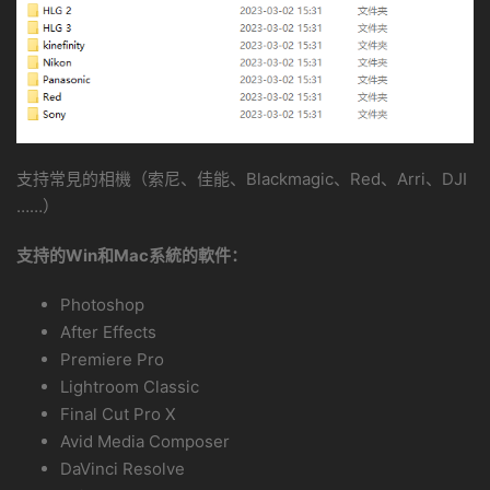
支持常見的相機（索尼、佳能、Blackmagic、Red、Arri、DJI
……）
支持的Win和Mac系統的軟件：
Photoshop
After Effects
Premiere Pro
Lightroom Classic
Final Cut Pro X
Avid Media Composer
DaVinci Resolve