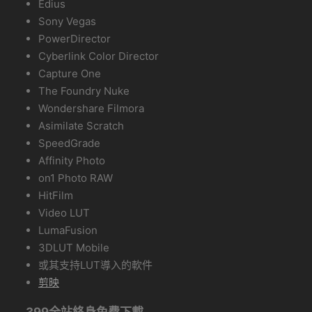
Edius
Sony Vegas
PowerDirector
Cyberlink Color Director
Capture One
The Foundry Nuke
Wondershare Filmora
Asimilate Scratch
SpeedGrade
Affinity Photo
on1 Photo RAW
HitFilm
Video LUT
LumaFusion
3DLUT Mobile
或其支持LUT導入的軟件
剪映