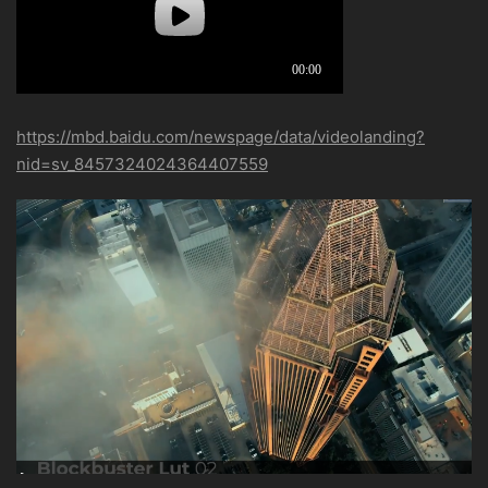
https://mbd.baidu.com/newspage/data/videolanding?
nid=sv_8457324024364407559