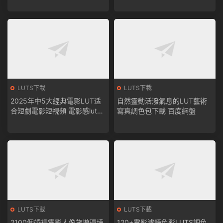
LUTS下載
LUTS下載
2025年中5大經典電影LUT适
自然靈動活潑氣息的LUT藝術
合短劇電影短視頻 電影感luts
寫真調色包下載 百度網盤
調色預設包下載百度網盤
LUTS下載
LUTS下載
2100個婚禮電影人像旅遊環境
120+電影濾鏡色彩LUTS調色