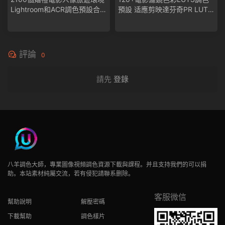
Lightroom和ACR調色預設合集
預設 适應剪映達芬奇PR LUT
for camera RAW/for Mobile/L
下載
r Lightroom
評論
0
請先
登錄
八羊調色大師，專業圖像視頻調色資源下載與課程。并且支持我們的可以捐
助。本站素材純屬交流，若有侵犯請聯系删除。
客服微信
幫助說明
解壓密碼
下載幫助
調色樣片