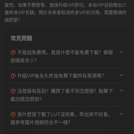
當然，如果不願意等，直接升級VIP即可。本站VIP目前推出少
量終身VIP名額，預計未來會取消終身VIP的注冊，需要開通的
請抓緊！
常見問題
不是說免費嗎，我爲什麽不能免費下載？解壓
密碼是多少？
升級VIP後永久終身免費下載所有資源嗎？
沒登錄有區别？購買了看不到怎麽辦？點擊下
載出錯怎麽辦？
爲什麽我下載了LUT沒效果，弄出來不好看，
跟參考圖片視頻完全不一樣？