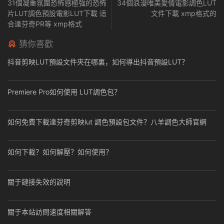
31個凝重氛圍恐怖感極強的恐怖
34個浪漫唯美愛情電影調色LUT
片LUT調色預設電影LUT下載 适
文件下載 xmp格式的
合達芬奇PR等 xmp格式
猜你喜歡
抖音剪映LUT預設文件夾在哪裏，如何導出抖音預設LUT？
Premiere Pro如何使用 LUT調色包？
如何免費下載達芬奇剪映lut 調色預設包文件？八羊調色大師官網
如何下載？如何解壓？如何使用？
關于鏈接失效的說明
關于本站訪問速度相關解答