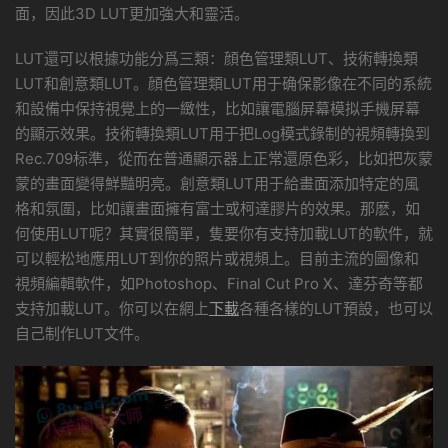
面，因此3D LUT更加強大和靈活。
LUT還可以根據功能分爲三類：顔色管理類LUT、技術轉換類
LUT和創意類LUT。顔色管理類LUT用于确保影像在不同的系統
和設備中保持視覺上的一緻性，比如讓電腦屏幕模拟手機屏幕
的顯示效果。技術轉換類LUT用于把Log模式錄制的視頻轉換到
Rec.709标準，從而在普通顯示器上正常還原色彩，比如把灰蒙
蒙的畫面變得鮮豔明亮。創意類LUT用于給畫面添加特定的風
格和氛圍，比如讓畫面擁有富士或柯達膠片的效果。那麽，如
何使用LUT呢？其實很簡單，隻要你有支持加載LUT的軟件，就
可以輕松地應用LUT到你的照片或視頻上。目前主流的圖像和
視頻編輯軟件，如Photoshop、Final Cut Pro X、達芬奇等都
支持加載LUT。你可以在網上
下載
各種各樣的LUT預設，也可以
自己制作LUT文件。