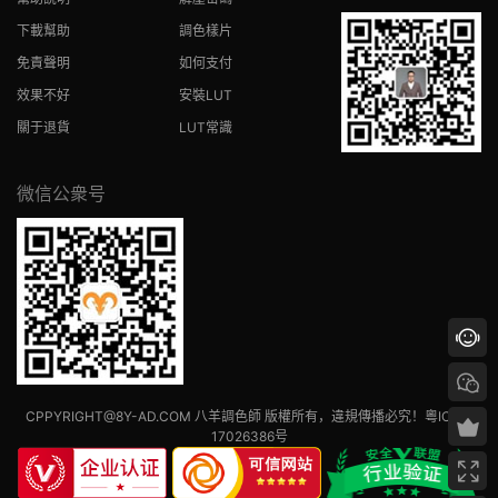
下載幫助
調色樣片
免責聲明
如何支付
效果不好
安裝LUT
關于退貨
LUT常識
微信公衆号
CPPYRIGHT@8Y-AD.COM 八羊調色師 版權所有，違規傳播必究！
粵ICP備
17026386号