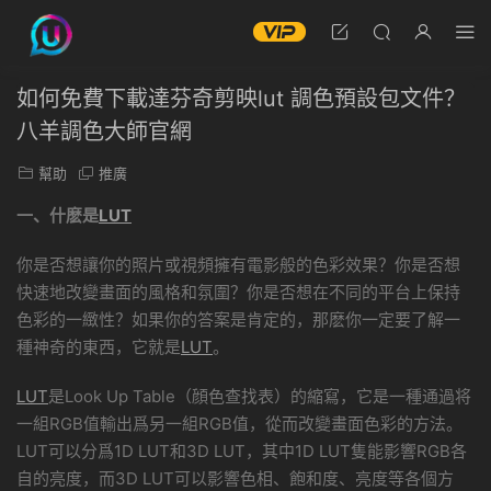
如何免費下載達芬奇剪映lut 調色預設包文件？
八羊調色大師官網
幫助
推廣
一、什麽是
LUT
你是否想讓你的照片或視頻擁有電影般的色彩效果？你是否想
快速地改變畫面的風格和氛圍？你是否想在不同的平台上保持
色彩的一緻性？如果你的答案是肯定的，那麽你一定要了解一
種神奇的東西，它就是
LUT
。
LUT
是Look Up Table（顔色查找表）的縮寫，它是一種通過将
一組RGB值輸出爲另一組RGB值，從而改變畫面色彩的方法。
LUT可以分爲1D LUT和3D LUT，其中1D LUT隻能影響RGB各
自的亮度，而3D LUT可以影響色相、飽和度、亮度等各個方