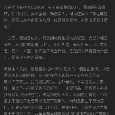
現在國内有很多CG網站，有大量密集的LUT，還開的有淘寶
店，你買回去，實際發現，雖然量大，但是這些LUT都毫無特
色，買回去基本都是沒啥用，成爲雞肋素材。這到底是爲什麽
呢？
一方面，開淘寶店的，都是網絡搜集過來的資源，大部分都是
國外比較過時的那種LUT包，年代久遠，兼容性差，出片效果
差。另外一方面，他們爲了氪金掙錢，隻是讓人覺得量大分量
足，從來沒考慮過質量。
就我本人來說，我是喜歡拍MV和小短劇的一個自由編導。抖音
還沒火起來的時候，我已經在各大視頻平台發布個人作品了。
就LUT包來說，我的觀點就是，甯缺毋濫。不是說量大了就
好，量大了挑花眼了也不是好事，一定要精品。因爲國外有很
多好網站沒辦法訪問，畢竟牆的原因吧。就國内而言呢，也有
很多不錯的平台是可以免費下載到的，特别是那些不開淘寶
店，但是又提供高品質LUT平台。舉個例子，我接觸過
八羊
調
色大師
這個平台，
八羊
調色大師
隻要是VIP後所有的LUT包都免