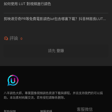
如何使用 LUT 對視頻進行調色
剪映達芬奇PR等免費電影調色lut包去哪裏下載？抖音林館長LUT下
載
評論
0
請先
登錄
八羊調色大師，專業圖像視頻調色資源下載與課程。并且支持我們的可以捐
助。本站素材純屬交流，若有侵犯請聯系删除。
客服微信
幫助說明
解壓密碼