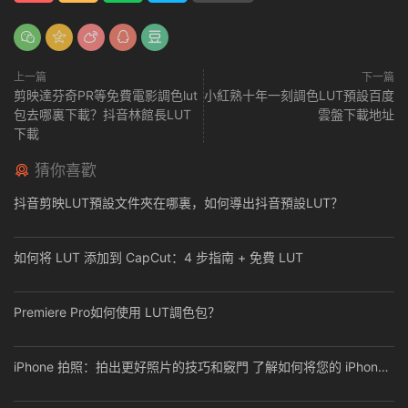
上一篇
下一篇
剪映達芬奇PR等免費電影調色lut
小紅熟十年一刻調色LUT預設百度
包去哪裏下載？抖音林館長LUT
雲盤下載地址
下載
猜你喜歡
抖音剪映LUT預設文件夾在哪裏，如何導出抖音預設LUT？
如何将 LUT 添加到 CapCut：4 步指南 + 免費 LUT
Premiere Pro如何使用 LUT調色包？
iPhone 拍照：拍出更好照片的技巧和竅門 了解如何将您的 iPhone
照片提升到更高水平！