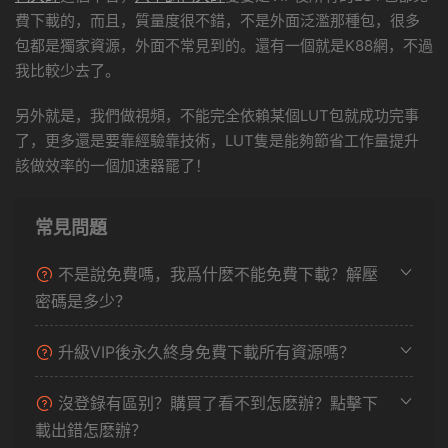
費下載的，而且，質量度很不錯，不是外面泛濫那種包，很多
包都是獨家資源，外面不常見到的。還有一個就是K88網，不過
我比較少去了。
另外就是，我們做視頻，不能完全依賴某個LUT包就成功完事
了，更多還是要靠經驗靠技術，LUT隻是能夠節省工作量提升
該做效率的一個加速器罷了！
常見問題
不是說免費嗎，我爲什麽不能免費下載？解壓
密碼是多少？
升級VIP後永久終身免費下載所有資源嗎？
沒登錄有區别？購買了看不到怎麽辦？點擊下
載出錯怎麽辦？