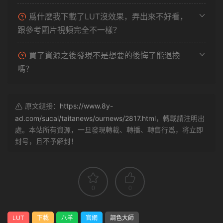
爲什麽我下載了LUT沒效果，弄出來不好看，
跟參考圖片視頻完全不一樣？
買了資源之後發現不是想要的後悔了能退換
嗎？
原文鏈接：
https://www.8y-
ad.com/sucai/taitanews/ournews/2817.html
，轉載請注明出
處。本站所有資源，一旦發現轉載、轉播、轉售行爲，将立即
封号，且不予解封！
0
0
LUT
下載
八羊
官網
調色大師